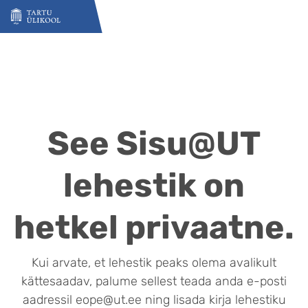
Liigu edasi põhisisu juurde
See Sisu@UT
lehestik on
hetkel privaatne.
Kui arvate, et lehestik peaks olema avalikult
kättesaadav, palume sellest teada anda e-posti
aadressil eope@ut.ee ning lisada kirja lehestiku