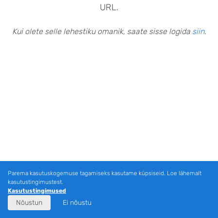
URL.
Kui olete selle lehestiku omanik, saate sisse logida
siin
.
Parema kasutuskogemuse tagamiseks kasutame küpsiseid. Loe lähemalt
kasutustingimustest.
Kasutustingimused
Nõustun
Ei nõustu